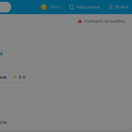
Лето
Избранное
Войти
Сообщить об ошибке
ы
вов
5.0
сти