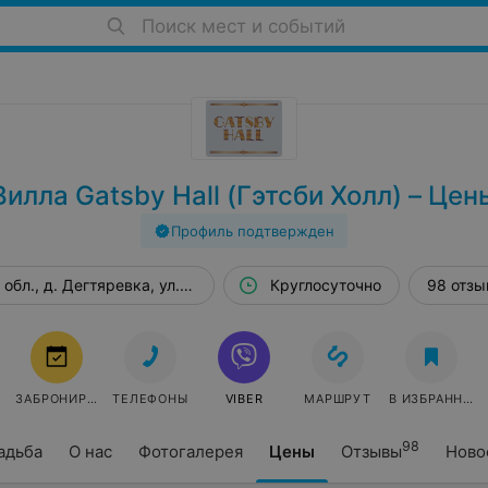
Поиск мест и событий
Вилла Gatsby Hall (Гэтсби Холл) – Цен
Профиль подтвержден
обл., д. Дегтяревка, ул. Молодежная, 2а
Круглосуточно
98 отзы
ЗАБРОНИРОВАТЬ
ТЕЛЕФОНЫ
VIBER
МАРШРУТ
В ИЗБРАННОЕ
98
адьба
О нас
Фотогалерея
Цены
Отзывы
Ново