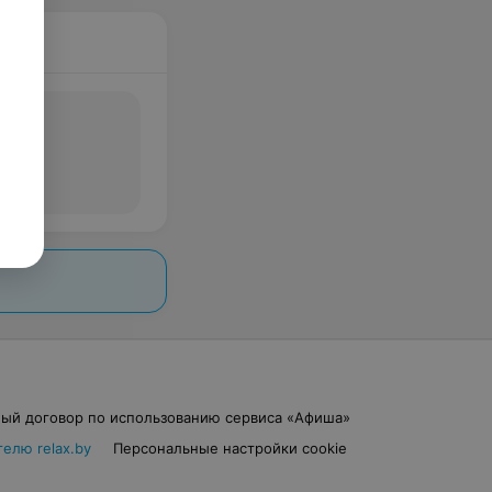
ый договор по использованию сервиса «Афиша»
елю relax.by
Персональные настройки cookie